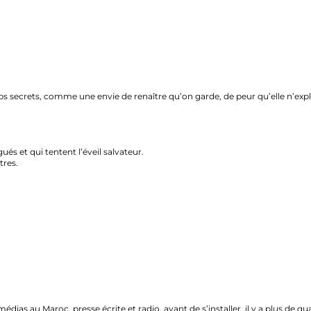
ets, comme une envie de renaître qu’on garde, de peur qu’elle n’explose e
qui tentent l’éveil salvateur.
aroc, presse écrite et radio, avant de s’installer, il y a plus de quatre an