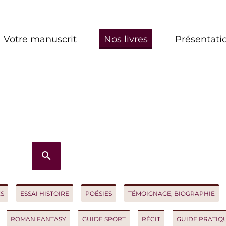
re manuscrit
Nos livres
Présentation
search
ESSAI HISTOIRE
POÉSIES
TÉMOIGNAGE, BIOGRAPHIE
ROM
OMAN FANTASY
GUIDE SPORT
RÉCIT
GUIDE PRATIQUE