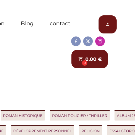
Blog
contact
person



0.00 €
local_grocery_store
0
AN HISTORIQUE
ROMAN POLICIER / THRILLER
ALBUM JEUNES
DÉVELOPPEMENT PERSONNEL
RELIGION
ESSAI GÉOPOLITIQ