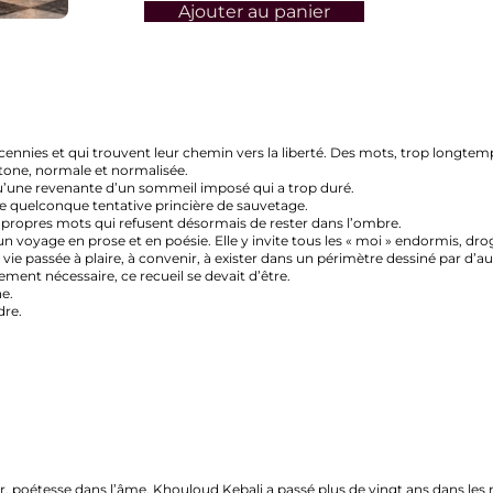
Ajouter au panier
et qui trouvent leur chemin vers la liberté. Des mots, trop longtemps secr
normale et normalisée.
 revenante d’un sommeil imposé qui a trop duré.
elconque tentative princière de sauvetage.
opres mots qui refusent désormais de rester dans l’ombre.
e en prose et en poésie. Elle y invite tous les « moi » endormis, drogués et 
ssée à plaire, à convenir, à exister dans un périmètre dessiné par d’autres.
écessaire, ce recueil se devait d’être.
e dans l’âme, Khouloud Kebali a passé plus de vingt ans dans les médias au M