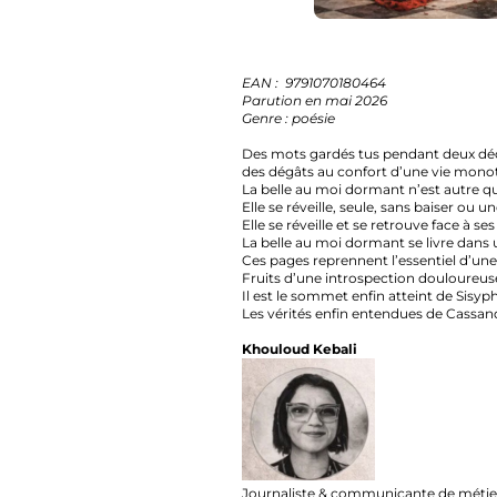
EAN : 9791070180464
Parution en mai 2026
Genre : poésie
Des mots gardés tus pendant deux décennies 
des dégâts au confort d’une vie monotone, 
La belle au moi dormant n’est autre qu’une
Elle se réveille, seule, sans baiser ou une qu
Elle se réveille et se retrouve face à ses pr
La belle au moi dormant se livre dans un voyag
Ces pages reprennent l’essentiel d’une vie pa
Fruits d’une introspection douloureusement n
Il est le sommet enfin atteint de Sisyphe.
Les vérités enfin entendues de Cassandre.
Khouloud Kebali
Journaliste & communicante de métier, poétess