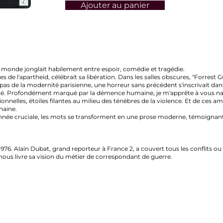
Ajouter au panier
jonglait habilement entre espoir, comédie et tragédie.
partheid, célébrait sa libération. Dans les salles obscures, "Forrest Gump" él
la modernité parisienne, une horreur sans précédent s'inscrivait dans l'histo
fondément marqué par la démence humaine, je m'apprête à vous narrer l'ép
es, étoiles filantes au milieu des ténèbres de la violence. Et de ces amant
ruciale, les mots se transforment en une prose moderne, témoignant d'une ép
ain Dubat, grand reporteur à France 2, a couvert tous les conflits ou presq
ivre sa vision du métier de correspondant de guerre.