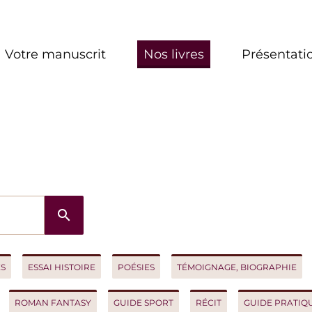
re manuscrit
Nos livres
Présentation
search
ESSAI HISTOIRE
POÉSIES
TÉMOIGNAGE, BIOGRAPHIE
ROM
OMAN FANTASY
GUIDE SPORT
RÉCIT
GUIDE PRATIQUE