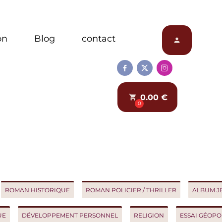
Blog
contact
person



0.00 €
local_grocery_store
0
AN HISTORIQUE
ROMAN POLICIER / THRILLER
ALBUM JEUNES
DÉVELOPPEMENT PERSONNEL
RELIGION
ESSAI GÉOPOLITIQ