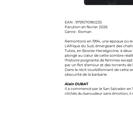
EAN : 9791070180235
Parution en février 2026
Genre : Roman
Remontons en 1994, une époque où le monde 
L'Afrique du Sud, émergeant des chaînes de l'a
Tutsis, en Bosnie-Herzégovine, à deux pas de 
plongé au cœur de cette sombre réalité. Pro
l'histoire poignante de femmes exceptionnell
par un flot d'amour et des torrents de haine.
Dans le récit tourbillonnant de cette année c
obscurité de la barbarie.
Alain DUBAT
Il a commencé par le San Salvador en 1976. Al
clichés du baroudeur sans émotion, il nous l