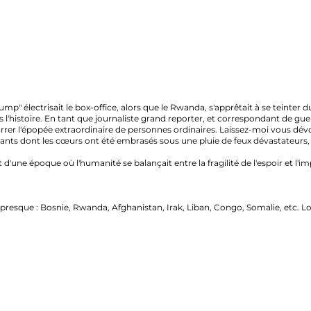
ectrisait le box-office, alors que le Rwanda, s'apprêtait à se teinter du sang
ire. En tant que journaliste grand reporter, et correspondant de guerre, j'ai
opée extraordinaire de personnes ordinaires. Laissez-moi vous dévoiler
s dont les cœurs ont été embrasés sous une pluie de feux dévastateurs, empo
oque où l'humanité se balançait entre la fragilité de l'espoir et l'implacab
ue : Bosnie, Rwanda, Afghanistan, Irak, Liban, Congo, Somalie, etc. Loin des