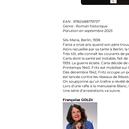
EAN : 9782488179737
Genre : Roman historique
Parution en septembre 2025
Sils-Maria, Berlin, 1938.
Fania a onze ans quand son père trouve la 
Alors recueillie par sa tante à Berlin, la fill
Très tôt, elle connaît les courants de pensées
Carla dont la santé est instable, fait de son 
1939. La guerre éclate. Carla décide de rapatr
Printemps 1940. Fritz est mobilisé sur le fro
Dès décembre 1942, Fritz occupe un poste à 
est lancée contre les réseaux de Résistance.
On soupçonne qu’un traître a révélé des ren
Lors d’une rafle à la menuiserie Blanc, Frit
Une série d’arrestations va suivre.
Françoise GOLDI