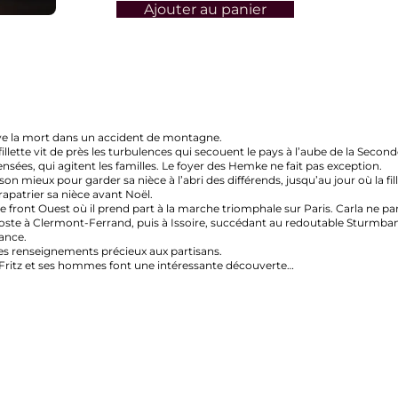
Ajouter au panier
mort dans un accident de montagne.
ette vit de près les turbulences qui secouent le pays à l’aube de la Seconde Gu
, qui agitent les familles. Le foyer des Hemke ne fait pas exception.
mieux pour garder sa nièce à l’abri des différends, jusqu’au jour où la fille
ier sa nièce avant Noël.
nt Ouest où il prend part à la marche triomphale sur Paris. Carla ne partage
Clermont-Ferrand, puis à Issoire, succédant au redoutable Sturmbannführe
seignements précieux aux partisans.
z et ses hommes font une intéressante découverte…