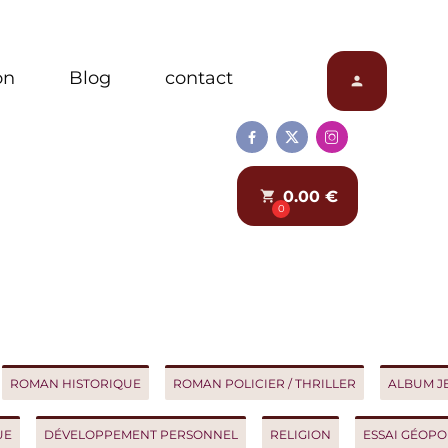
Blog
contact
person



0.00 €
local_grocery_store
0
AN HISTORIQUE
ROMAN POLICIER / THRILLER
ALBUM JEUNES
DÉVELOPPEMENT PERSONNEL
RELIGION
ESSAI GÉOPOLITIQ