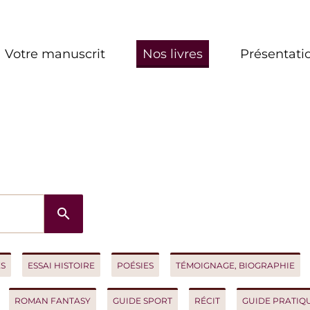
re manuscrit
Nos livres
Présentation
search
ESSAI HISTOIRE
POÉSIES
TÉMOIGNAGE, BIOGRAPHIE
ROM
OMAN FANTASY
GUIDE SPORT
RÉCIT
GUIDE PRATIQUE