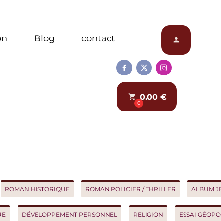
Blog
contact
person



0.00 €
local_grocery_store
0
AN HISTORIQUE
ROMAN POLICIER / THRILLER
ALBUM JEUNES
DÉVELOPPEMENT PERSONNEL
RELIGION
ESSAI GÉOPOLITIQ