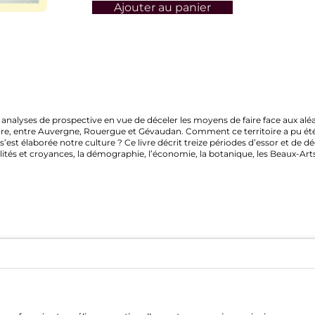
Ajouter au panier
es de prospective en vue de déceler les moyens de faire face aux aléas du fut
 entre Auvergne, Rouergue et Gévaudan. Comment ce territoire a pu été mode
aborée notre culture ? Ce livre décrit treize périodes d’essor et de déclin, qu
s et croyances, la démographie, l’économie, la botanique, les Beaux-Arts…