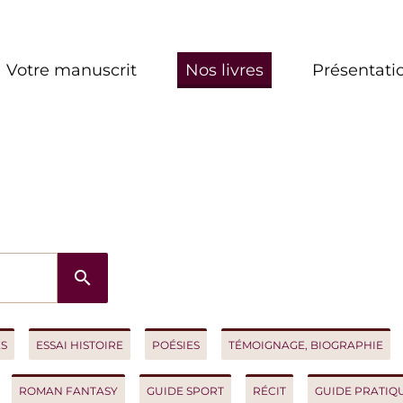
re manuscrit
Nos livres
Présentation
search
ESSAI HISTOIRE
POÉSIES
TÉMOIGNAGE, BIOGRAPHIE
ROM
OMAN FANTASY
GUIDE SPORT
RÉCIT
GUIDE PRATIQUE