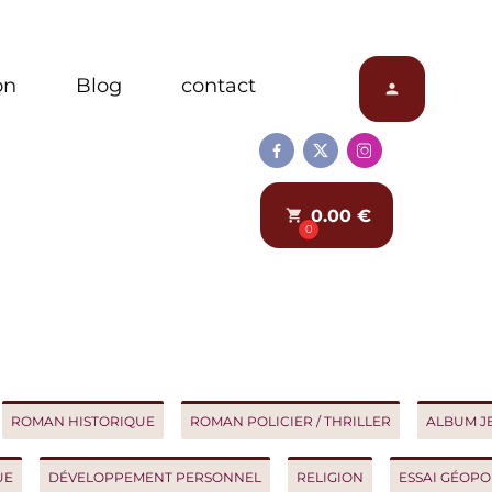
Blog
contact
person



0.00 €
local_grocery_store
0
AN HISTORIQUE
ROMAN POLICIER / THRILLER
ALBUM JEUNES
DÉVELOPPEMENT PERSONNEL
RELIGION
ESSAI GÉOPOLITIQ