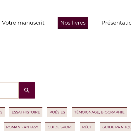
re manuscrit
Nos livres
Présentation
search
ESSAI HISTOIRE
POÉSIES
TÉMOIGNAGE, BIOGRAPHIE
ROM
OMAN FANTASY
GUIDE SPORT
RÉCIT
GUIDE PRATIQUE