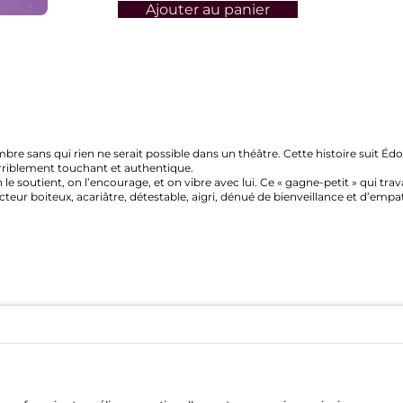
Ajouter au panier
qui rien ne serait possible dans un théâtre. Cette histoire suit Édouard
ement touchant et authentique.
outient, on l’encourage, et on vibre avec lui. Ce « gagne-petit » qui travaille
iteux, acariâtre, détestable, aigri, dénué de bienveillance et d’empath