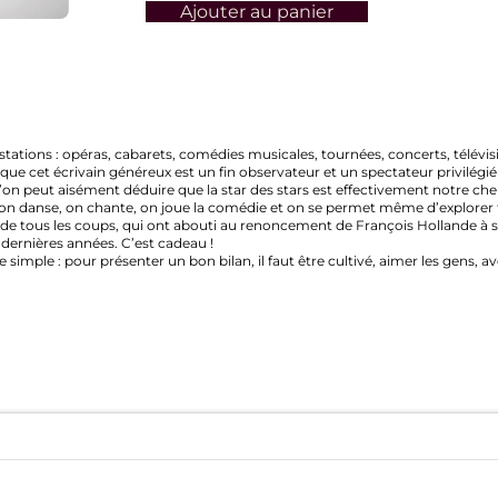
Ajouter au panier
ns : opéras, cabarets, comédies musicales, tournées, concerts, télévision, et
t écrivain généreux est un fin observateur et un spectateur privilégié de tou
ut aisément déduire que la star des stars est effectivement notre cher Polo
nse, on chante, on joue la comédie et on se permet même d’explorer tous le
 les coups, qui ont abouti au renoncement de François Hollande à sa propre
ères années. C’est cadeau !
: pour présenter un bon bilan, il faut être cultivé, aimer les gens, avoir une 