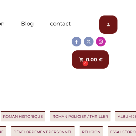
Blog
contact
person



0.00 €
local_grocery_store
0
AN HISTORIQUE
ROMAN POLICIER / THRILLER
ALBUM JEUNES
DÉVELOPPEMENT PERSONNEL
RELIGION
ESSAI GÉOPOLITIQ