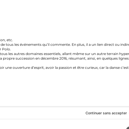
c.
s les événements qu’il commente. En plus, il a un lien direct ou indirect ave
.
s autres domaines essentiels, allant même sur un autre terrain hyper sensib
 succession en décembre 2016, résumant, ainsi, en quelques lignes l’histo
ouverture d’esprit, avoir la passion et être curieux, car la danse c’est tout 