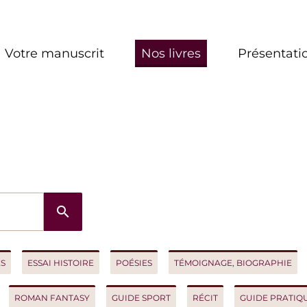
re manuscrit
Nos livres
Présentation
search
ESSAI HISTOIRE
POÉSIES
TÉMOIGNAGE, BIOGRAPHIE
ROM
OMAN FANTASY
GUIDE SPORT
RÉCIT
GUIDE PRATIQUE