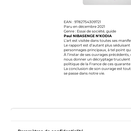
EAN : 9782754309721
Paru en décembre 2021
Genre : Essai de société, guide
Paul NIBASENGE N'KODIA
L’art est visitée dans toutes ses manifestatio
Le rapport est d’autant plus séduisant que ce
personnages principaux, à tel point qu’on pe
À l’instar de ses ouvrages précédents, on da
nous donner un décryptage truculent de tous
politique de la France de ces quarante derni
La conclusion de son ouvrage est toute simple 
se passe dans notre vie.